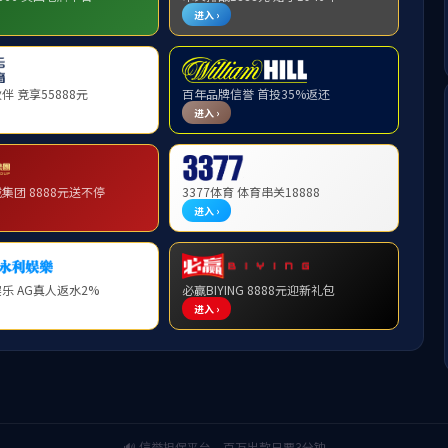
c5997学生党支部开展深入学习贯彻全国两会精神主题党课，本次
涵为切入点，详细介绍了全国两会的由来和历史沿革，同学们深
相关内容， 与会同学对国家过去一年所取得的辉煌成就和未来
”“未来产业”“免费学前教育”“职普融通”等词汇进行了深入剖析
，新时代青年应深入学习贯彻全国两会精神，明确自身的责任与
习成果转化为推动学院发展、服务师生群众的实际行动。