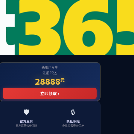
icialwebsite
专业设置
素质教育
tyc5997太阳
专业资源库
集团官网
当前位置:
网站首页
>>
党建团学
>>
新闻报道
>> 正文
贯彻全国两会精神主题党课