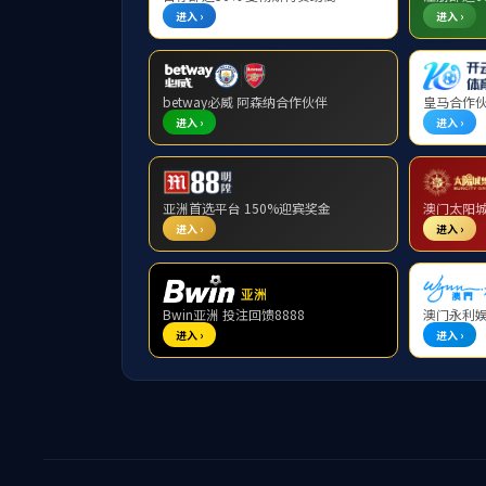
为积极宣传征兵政策
阅读：
的指导下，正值海南自
役复学大学生座谈会。学
座谈会上，
主持人
滚打、淬炼筋骨，将青春
着军人特有的坚毅与担
长，
是
学弟学妹们眼中
“
军营让我从退缩、
和直面挑战的勇气
。
它
长
，
在交流环节，
用真
太阳集团tyc59
退役复学大学生能够将
正能量。也鼓励青年学
的青春誓言
，同时，要