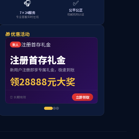
年榜样力量，在太阳集团tyc5997党总支
为
“戎装卸甲归校园，初心不改逐梦行”的退
子齐聚一堂，共话军旅收获、共绘成长蓝图。
他们曾是保家卫国的子弟兵，在军营里摸爬
阳集团tyc5997学子的身份重返校园，带
知识，在校园文化活动中积极发挥艺术特
苦转变。
”
“军营教会我的，是永不言弃的韧劲
营里的难忘经历
，
也畅谈着复学后的适应与成
场
人员
深受触动。
历和复学后的优异表现给予了高度肯定。他希望
，为学院的学风建设与文化氛围注入鲜活的
干，用实际行动诠释
“请党放心，强国有我”
投身海南自贸港建设目标，
努力成长为有理