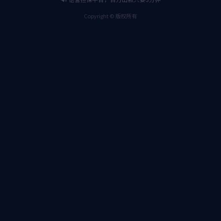
肯奋斗的新时代
人艺
青年。
止。
座谈会在温馨热烈的氛围中圆满结束，接下来，太阳
广大青年学生的成长成才保驾护航，为海南自由贸易